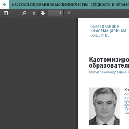
Кастомизированное мошенничество: сущность и образо