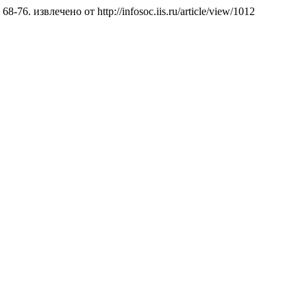
), 68-76. извлечено от http://infosoc.iis.ru/article/view/1012