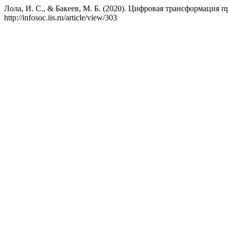
Лола, И. С., & Бакеев, М. Б. (2020). Цифровая трансформац
http://infosoc.iis.ru/article/view/303