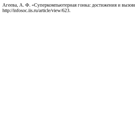
Агеева, А. Ф. «Суперкомпьютерная гонка: достижения и вызов
http://infosoc.iis.ru/article/view/623.