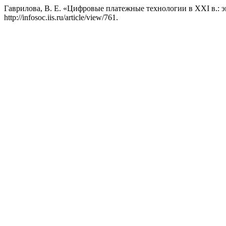
Гаврилова, В. Е. «Цифровые платежные технологии в ХХI в.: 
http://infosoc.iis.ru/article/view/761.