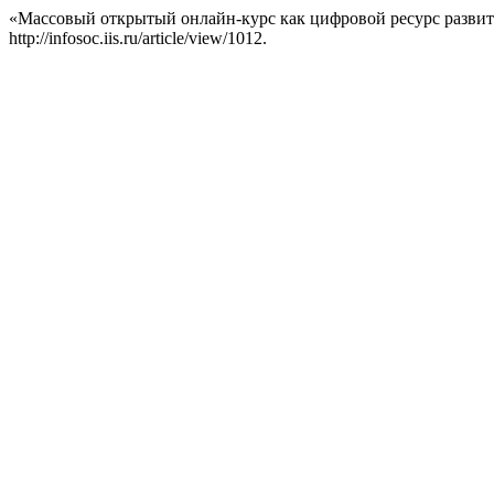
«Массовый открытый онлайн-курс как цифровой ресурс развит
http://infosoc.iis.ru/article/view/1012.