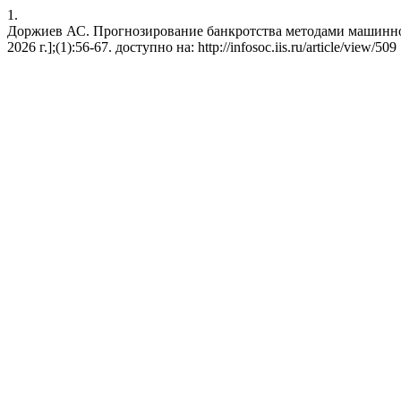
1.
Доржиев АС. Прогнозирование банкротства методами машинного 
2026 г.];(1):56-67. доступно на: http://infosoc.iis.ru/article/view/509