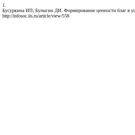
1.
Бусуркина ИП, Булыгин ДИ. Формирование ценности благ в услов
http://infosoc.iis.ru/article/view/558