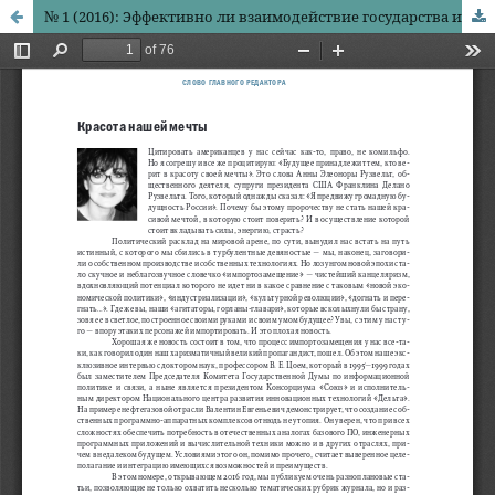
№ 1 (2016): Эффективно ли взаимодействие государства и граждан путем электронного участия?