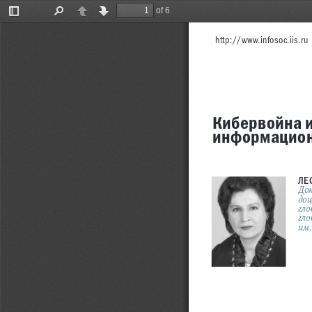
of 6
Toggle
Find
Previous
Next
Sidebar
http://www.infosoc.iis.ru
Кибервойна и
информацион
ЛЕ
Док
доц
гло
гло
им.