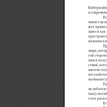
Кибервойна
в современ
Вс
имеют цель
жет привес
щиеся как
пространст
явления к
Пр
мире, кото
гой сторон
ния и 
полу
ствий, кот
многие пол
ют озабоче
начинают у
Та
не дебатов
ных) онлай
сти к раск
Ес