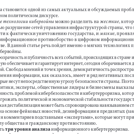
 становится одной из 
самых актуальных и обсуждаемых пробл
ном политическом дискурсе.
 можно разделить на 
, котор
е технологии кибервойны
жесткие
ю разрушение сетей управления инфраструктурой страны, что 
ти к
 фактически уничтожению государства, и
, проявл
мягкие
 информационное противоборство в
 цифровом информационн
ве. В данной статье речь пойдет именно о мягких технологиях 
ибервойны.
озрачность и публичность всех событий, происходящих в стране и
рую обеспечивает и
 гарантирует интернет, сегодня оборачивается 
ой. Свобода мнений и
 точек зрения, демократичность распростр
чения информации, как оказалось, имеет и 
ряд негативных посл
орые несут непосредственную угрозу безопасности страны. Поэто
итики, эксперты, общественные лидеры и бизнесмены высказы
нность проблемой кибербезопасности и
 кибертерроризма, котор
грожать политической и
 экономической стабильности государст
кая дестабилизация может быть спровоцирована навязыванием с
 на основе фейковых новостей, дезинформации и предвзятых (за
н комментариев подставными «экспертами», которые могут при
олу общества и гражданскому противостоянию.
ть 
три уровня анализа
 информационного кибертерроризма.