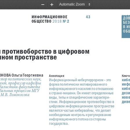
Zoom
Zoom
Out
In
ИНФОРМАЦИОННОЕ
43
ДОВ
ДОВ
ОБЩЕСТВО 
No
2
И Б
2018
БЕЗ
В И
В 
ОБЩ
ОБ
 противоборство в цифровом
ном пространстве
ОНОВА Ольга Георгиевна
Аннотация
Ключе
тор политических наук, 
кибе
Информационный кибертерроризм – это 
ент, профессор кафедры 
инф
форма политически мотивированного 
балистики факультета 
кибе
информационного насилия по отношению 
бальных процессов МГУ 
дези
к стране-мишени. Он имеет определенные 
 М.В. Ломоносова
ново
виды, типы и специфические характери
-
диве
стики. Информационное противоборство в 
цифровом информационном пространстве 
является частью кибервойны, что делает 
необходимым контроль и регулирование 
информационного потока со стороны 
государства.