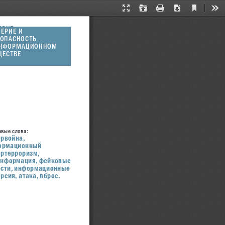
Current
Presentation
Open
Print
Download
Too
View
Mode
ЕРИЕ
ЕРИЕ И 
ЕЗОПАСНОСТЬ
ОПАСНОСТЬ
НФОРМАЦИОННОМ 
ИНФОРМАЦИОННОМ 
ЕСТВЕ
ЩЕСТВЕ
вые слова:
рвойна, 
ормационный 
ртерроризм, 
нформация, фейковые 
сти, информационные 
рсия, атака, вброс.