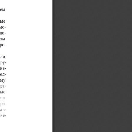
ем 
ые 
мо
-
яю
-
ом 
про
-
ли 
дру
-
ане
-
ед
-
му 
ва
-
ые 
ва.
тра
-
каз
-
ве
-