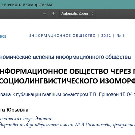
тического изоморфизма