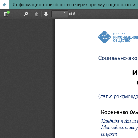
Информационное общество через призму социолингвис