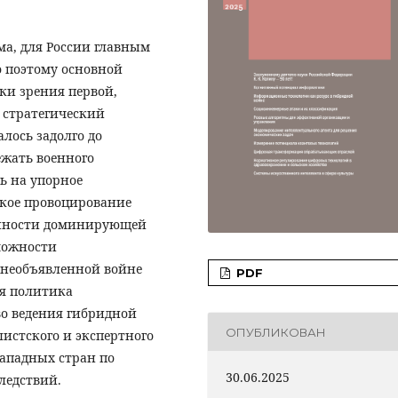
ма, для России главным
о поэтому основной
ки зрения первой,
 стратегический
алось задолго до
ежать военного
ь на упорное
ское провоцирование
енности доминирующей
можности
 необъявленной войне
PDF
ая политика
во ведения гибридной
ОПУБЛИКОВАН
истского и экспертного
ападных стран по
30.06.2025
ледствий.