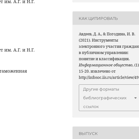
им. А.Г. и Н.Г.
КАК ЦИТИРОВАТЬ
Авдеев, Д. А., & Погодина, И. В.
(2021). Инструменты
электронного участия граждан
им. А.Г. и Н.Г.
в публичном управлении:
понятие и классификация.
Информационное общество
, (1)
 таможенная
15-20. извлечено от
http://infosoc.iis.ru/article/view/4
Другие форматы
библиографических
ссылок
ВЫПУСК