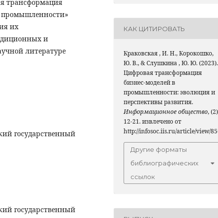
ая трансформация
я промышленности»
ия их
КАК ЦИТИРОВАТЬ
радиционных и
аучной литературе
Краковская , И. Н., Корокошко,
Ю. В., & Слушкина , Ю. Ю. (2023).
Цифровая трансформация
бизнес-моделей в
промышленности: эволюция и
перспективы развития.
Информационное общество
, (2)
12-21. извлечено от
http://infosoc.iis.ru/article/view/8
кий государственный
Другие форматы
библиографических
ссылок
кий государственный