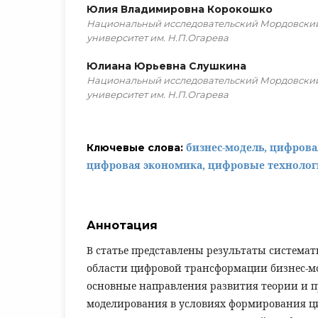
Юлия Владимировна Корокошко
Национальный исследовательский Мордовский
университет им. Н.П.Огарева
Юлиана Юрьевна Слушкина
Национальный исследовательский Мордовский
университет им. Н.П.Огарева
бизнес-модель, цифров
Ключевые слова:
цифровая экономика, цифровые техноло
Аннотация
В статье представлены результаты система
области цифровой трансформации бизнес-м
основные направления развития теории и п
моделирования в условиях формирования ц