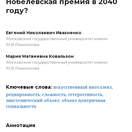
Нобелевская премия в 2040
году?
Евгений Николаевич Ивахненко
Московский государственный университет имени
М.В.Ломоносова
Мария Матвеевна Ковальзон
Московский государственный университет имени
М.В.Ломоносова
Ключевые слова:
искусственный интеллект,
реципрокность, сложность, гетерогенность,
эпистемический объект, объект-центричная
социальность
Аннотация