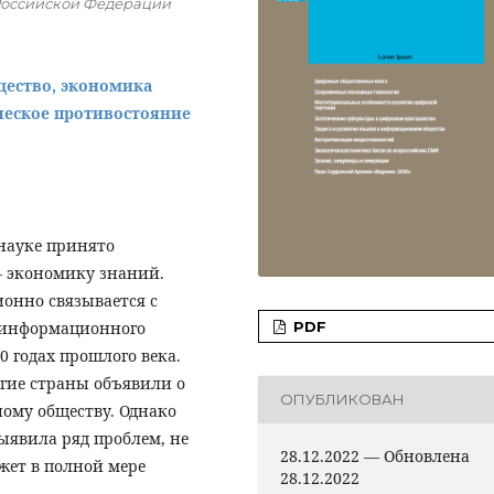
Российской Федерации
щество, экономика
ческое противостояние
 науке принято
– экономику знаний.
ионно связывается с
 информационного
PDF
0 годах прошлого века.
огие страны объявили о
ОПУБЛИКОВАН
ому обществу. Однако
ыявила ряд проблем, не
28.12.2022 — Обновлена
жет в полной мере
28.12.2022