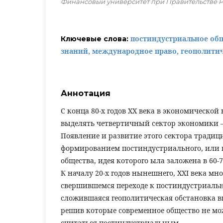
Финансовый университет при Правительстве 
постиндустриальное об
Ключевые слова:
знаний, международное право, геополити
Аннотация
С конца 80-х годов ХХ века в экономической
выделять четвертичный сектор экономики 
Появление и развитие этого сектора традиц
формированием постиндустриального, или
общества, идея которого ыла заложена в 60-7
К началу 20-х годов нынешнего, XXI века мн
свершившемся переходе к постиндустриальн
сложившаяся геополитическая обстановка в
решив которые современное общество не мо
считаться постиндустриальным.