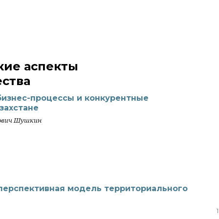
кие аспекты
ства
бизнес-процессы и конкурентные
захстане
рович Шушкин
 перспективная модель территориального