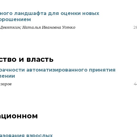
ного ландшафта для оценки новых
 орошением
 Девяткин; Наталья Ивановна Усенко
2
тво и власть
рачности автоматизированного принятия
лении
азаров
4
ационном
азования взрослых