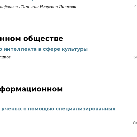
рифонова , Татьяна Игоревна Паюсова
4
онном обществе
о интеллекта в сфере культуры
алипов
6
информационном
 ученых с помощью специализированных
8