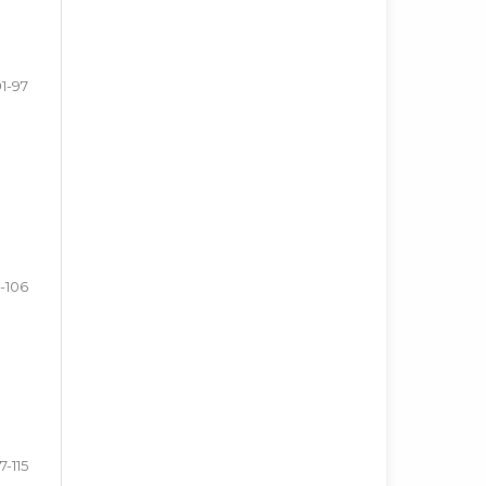
91-97
-106
7-115