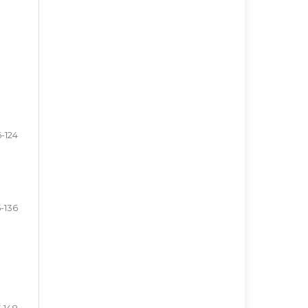
6-124
5-136
7-148