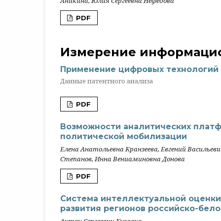
Аникина, Юлия Сергеевна Нефедова
PDF
Измерение информацио
Применение цифровых технологий 
Данные патентного анализа
PDF
Возможности аналитических платф
политической мобилизации
Елена Анатольевна Кранзеева, Евгений Васильев
Степанов, Инна Вениаминовна Донова
PDF
Система интеллектуальной оценки
развития регионов российско-бело
Антон Сергеевич Кузавко