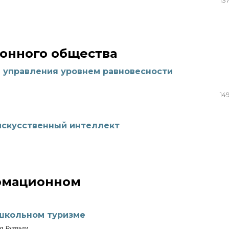
онного общества
я управления уровнем равновесности
14
искусственный интеллект
ормационном
школьном туризме
на Бутыч