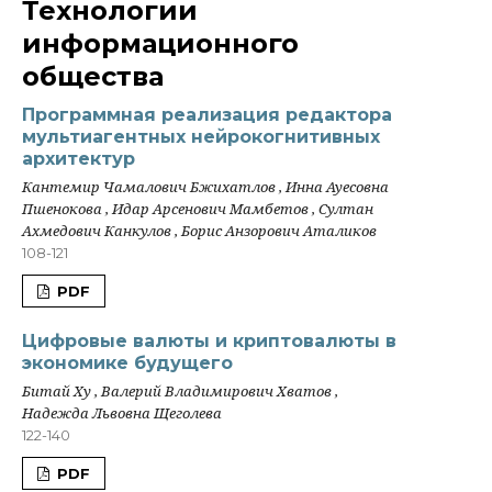
Технологии
информационного
общества
Программная реализация редактора
мультиагентных нейрокогнитивных
архитектур
Кантемир Чамалович Бжихатлов , Инна Ауесовна
Пшенокова , Идар Арсенович Мамбетов , Султан
Ахмедович Канкулов , Борис Анзорович Аталиков
108-121
PDF
Цифровые валюты и криптовалюты в
экономике будущего
Битай Ху , Валерий Владимирович Хватов ,
Надежда Львовна Щеголева
122-140
PDF