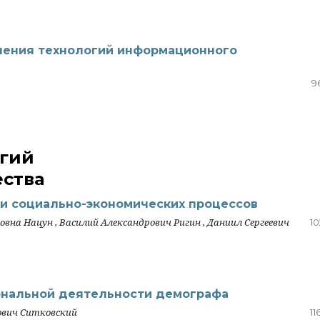
нения технологий информационного
9
огий
ства
и социально-экономических процессов
вна Нацун , Василий Александрович Ригин , Даниил Сергеевич
10
ональной деятельности демографа
ович Ситковский
11