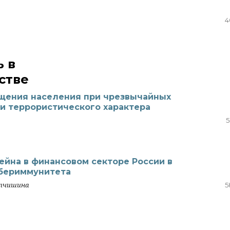
4
ь в
стве
щения населения при чрезвычайных
и террористического характера
5
йна в финансовом секторе России в
ибериммунитета
упчишина
5