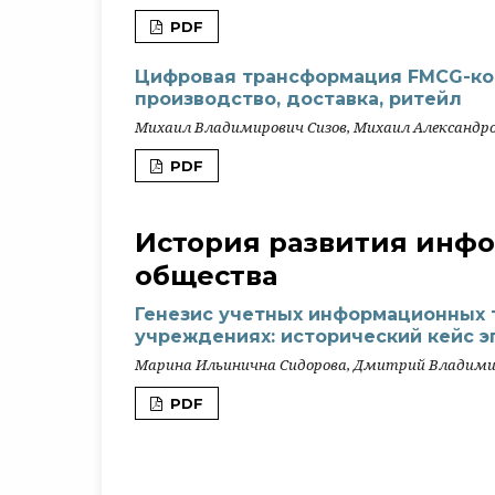
PDF
Цифровая трансформация FMCG-ком
производство, доставка, ритейл
Михаил Владимирович Сизов, Михаил Александ
PDF
История развития инф
общества
Генезис учетных информационных 
учреждениях: исторический кейс э
Марина Ильинична Сидорова, Дмитрий Владими
PDF