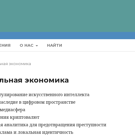
ЕНИЯ
О НАС
НАЙТИ
льная экономика
альная экономика
егулирование искусственного интеллекта
наследие в цифровом пространстве
 медиасфера
ения криптовалют
я аналитика для предотвращения преступности
клама и локальная идентичность