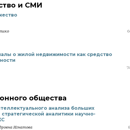
тво и СМИ
жество
лешко
6
алы о жилой недвижимости как средство
чности
7
онного общества
теллектуального анализа больших
 стратегической аналитики научно-
КС
ндровна Игнатова
8