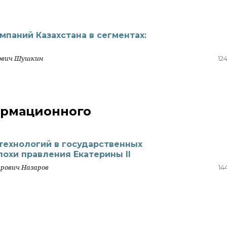
паний Казахстана в сегментах:
рович Шушкин
12
ормационного
технологий в государственных
похи правления Екатерины II
рович Назаров
14