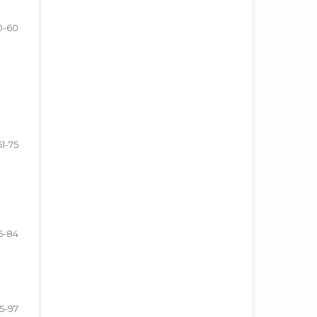
0-60
61-75
6-84
5-97