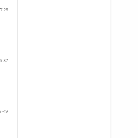
17-25
6-37
8-49