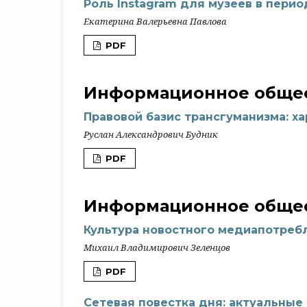
Роль Instagram для музеев в перио
Екатерина Валерьевна Павлова
PDF
Информационное общес
Правовой базис трансгуманизма: ха
Руслан Александрович Будник
PDF
Информационное общес
Культура новостного медиапотребл
Михаил Владимирович Зеленцов
PDF
Сетевая повестка дня: актуальные