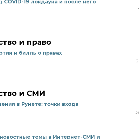
д COVID-19 локдауна и после него
тво и право
ртия и билль о правах
2
тво и СМИ
ения в Рунете: точки входа
3
 новостные темы в Интернет-СМИ и