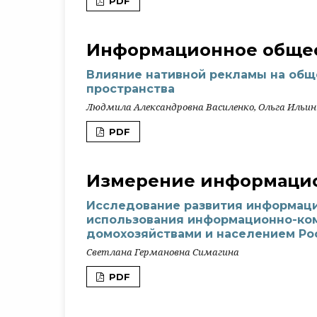
PDF
Информационное общес
Влияние нативной рекламы на общ
пространства
Людмила Александровна Василенко, Ольга Ильи
PDF
Измерение информацио
Исследование развития информац
использования информационно-ко
домохозяйствами и населением Р
Светлана Германовна Симагина
PDF