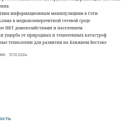
ения
твия информационным манипуляциям в Сети
лама в медиаконвергентной сетевой среде
ие ИКТ домохозяйствами и населением
ки ущерба от природных и техногенных катастроф
ые технологии для развития на Ближнем Востоке
АН:
31.10.2024
ость