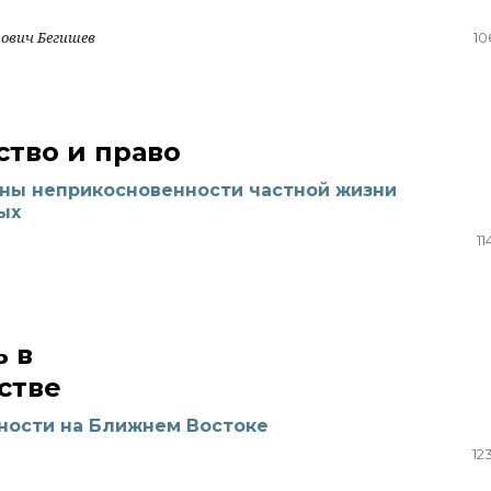
ович Бегишев
10
тво и право
аны неприкосновенности частной жизни
ых
11
ь в
стве
ности на Ближнем Востоке
12