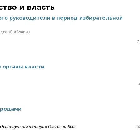
тво и власть
го руководителя в период избирательной
дской области
2
 органы власти
ородами
 Остащенко, Виктория Олеговна Боос
6