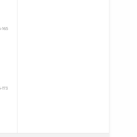
6-165
6-173